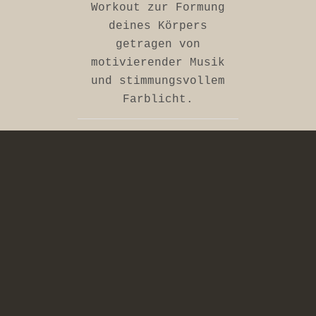
Workout zur Formung
deines Körpers
getragen von
motivierender Musik
und stimmungsvollem
Farblicht.
DEIN
STUDIOERLEBNIS
IM HERZEN
VON MÜNCHEN
DIREKT AM
MARIENPLATZ
Unsere Klassen sind